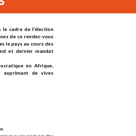
S
 le cadre de l’élection
aines de ce rendez-vous
es le pays au cours des
ond et dernier mandat
ocratique en Afrique,
en exprimant de vives
ue.
erniser au pouvoir par des