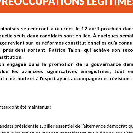
PRÉOCCUPATIONS LÉGITIME
ninoises se rendront aux urnes le 12 avril prochain dans
aquelle seuls deux candidats sont en lice. À quelques sem
age
revient sur les réformes constitutionnelles qu’a connu
 président sortant,
Patrice Talon
, qui achève son sec
stitution.
ion engagée dans la promotion de la gouvernance dém
lue les avancées significatives enregistrées, tout 
 la méthode et à l’esprit ayant accompagné ces révisions.
taux ont été maintenus :
andats présidentiels, pilier essentiel de l’alternance démocratiq
oute prolongation de mandat, garantissant que nul ne puisse s’ét