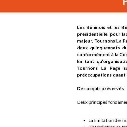
Les Béninois et les Bé
présidentielle, pour l
majeur,
Tournons La P
deux quinquennats du
conformément à la Con
En tant qu’organisat
Tournons La Page
sa
préoccupations quant à
Des acquis préservés
Deux principes fondamen
La limitation des m
L’interdiction de t