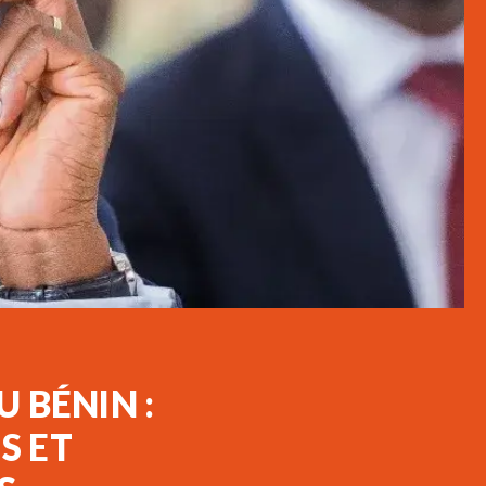
 BÉNIN :
S ET