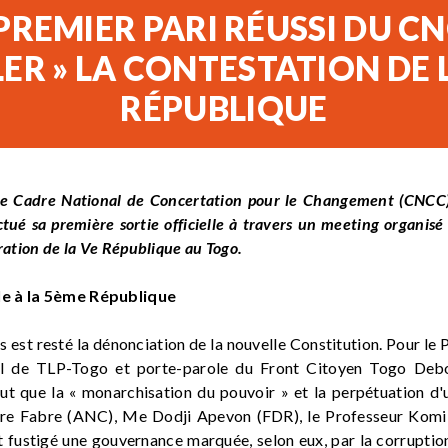
PREMIER PARI RÉUSSI DU C
LER » LA CONTESTATION DE 
RÉPUBLIQUE
le Cadre National de Concertation pour le Changement (CNCC
ué sa première sortie officielle à travers un meeting organisé 
uration de la Ve République au Togo.
le à la 5ème République
s est resté la dénonciation de la nouvelle Constitution. Pour le
al de TLP-Togo et porte-parole du Front Citoyen Togo Deb
ut que la « monarchisation du pouvoir » et la perpétuation d'
rre Fabre (ANC), Me Dodji Apevon (FDR), le Professeur Komi
fustigé une gouvernance marquée, selon eux, par la corruption,