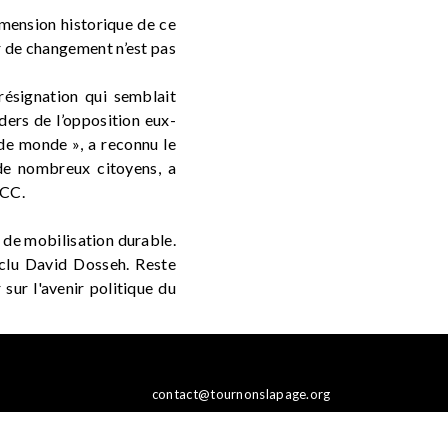
mension historique de ce
r de changement n’est pas
résignation qui semblait
ders de l’opposition eux-
de monde », a reconnu le
de nombreux citoyens, a
NCC.
 de mobilisation durable.
nclu David Dosseh. Reste
ur l'avenir politique du
contact@tournonslapage.org
Newsletter