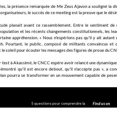
ées, la présence remarquée de Me Zeus Ajavon a souligné la di
organisateurs, le succès de ce meeting est la preuve que le dési
rtitude planait avant ce rassemblement. Entre le sentiment de 
population et les récents changements constitutionnels, les lea
taine appréhension. « Nous n'espérions pas qu'il y ait autant 
h. Pourtant, le public, composé de militants convaincus et 
 le soleil pour écouter les messages des figures de proue du C
r test à Akassimé, le CNCC espère avoir relancé une dynamique
démontré qu'il est encore debout, qu'il n'accepte pas », a co
 élan pourra se transformer en un mouvement capable de peser s
5 questions pour comprendre la
Find us on
mobilisation
Notre appel
?