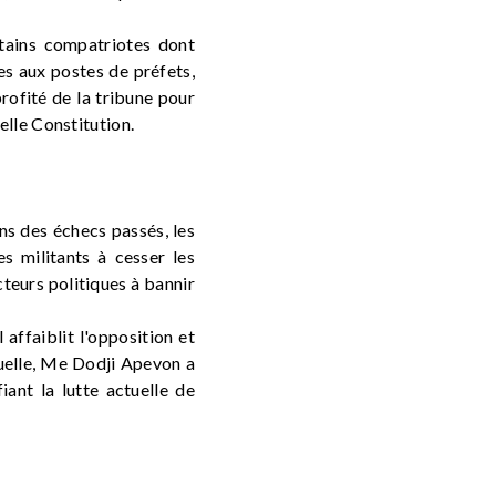
ertains compatriotes dont
s aux postes de préfets,
profité de la tribune pour
lle Constitution.
ons des échecs passés, les
s militants à cesser les
cteurs politiques à bannir
 affaiblit l'opposition et
tuelle, Me Dodji Apevon a
iant la lutte actuelle de