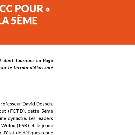
NCC POUR «
LA 5ÈME
), dont
Tournons La Page
sur le terrain d’Akassimé
 Professeur David Dosseh,
out (FCTD), cette 5ème
une dynastie. Les leaders
 Wolou (PSR) et le jeune
 l'état de déliquescence