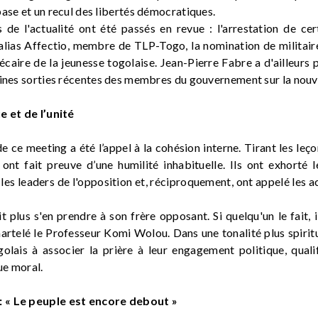
base et un recul des libertés démocratiques.
s de l'actualité ont été passés en revue : l'arrestation de c
lias Affectio, membre de TLP-Togo, la nomination de militaire
écaire de la jeunesse togolaise. Jean-Pierre Fabre a d'ailleurs 
aines sorties récentes des membres du gouvernement sur la nouve
e et de l’unité
 ce meeting a été l’appel à la cohésion interne. Tirant les leç
t fait preuve d’une humilité inhabituelle. Ils ont exhorté le
les leaders de l'opposition et, réciproquement, ont appelé les a
plus s'en prendre à son frère opposant. Si quelqu'un le fait, il
martelé le Professeur Komi Wolou. Dans une tonalité plus spiri
olais à associer la prière à leur engagement politique, qualif
ue moral.
 « Le peuple est encore debout »