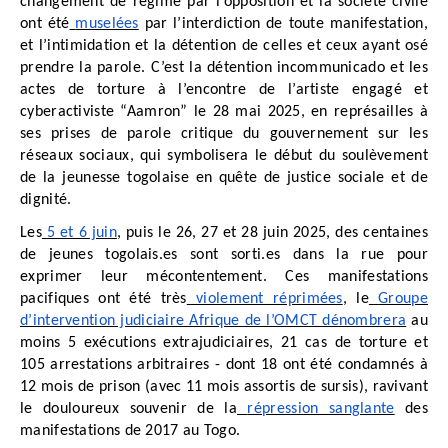
changement de régime par l’opposition et la société civile
ont été
muselées
par l’interdiction de toute manifestation,
et l’intimidation et la détention de celles et ceux ayant osé
prendre la parole. C’est la détention incommunicado et les
actes de torture à l’encontre de l’artiste engagé et
cyberactiviste “Aamron” le 28 mai 2025, en représailles à
ses prises de parole critique du gouvernement sur les
réseaux sociaux, qui symbolisera le début du soulèvement
de la jeunesse togolaise en quête de justice sociale et de
dignité.
Les
5 et 6 juin
, puis le 26, 27 et 28 juin 2025, des centaines
de jeunes togolais.es sont sorti.es dans la rue pour
exprimer leur mécontentement. Ces manifestations
pacifiques ont été très
violement réprimées
, le
Groupe
d’intervention judiciaire Afrique de l’OMCT dénombrera
au
moins 5 exécutions extrajudiciaires, 21 cas de torture et
105 arrestations arbitraires - dont 18 ont été condamnés à
12 mois de prison (avec 11 mois assortis de sursis), ravivant
le douloureux souvenir de la
répression sanglante
des
manifestations de 2017 au Togo.