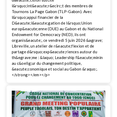
l&rsquo;int&eacute;r&ecirc;t des membres de
Tournons La Page Gabon (TLP-Gabon). Avec
l&rsquo;appui financier de la
D&eacute;l&eacute;gation de l&rsquo;Union
europ&eacute;enne (DUE) au Gabon et du National
Endowment for Democracy (NED), ils ont
organis&eacute;, ce vendredi 5 juin 2026 &agrave;
Libreville, un atelier de r&eacute;flexion et de
partage d&rsquo;exp&eacute;riences autour du
th&egrave;me : &laquo; Leadership f&eacute;minin
au c&oelig;ur du changement politique,
&eacute;conomique et social au Gabon &raquo;.
</strong></em></p>