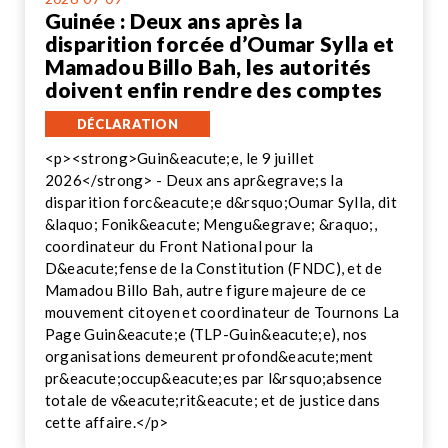
Guinée : Deux ans après la
disparition forcée d’Oumar Sylla et
Mamadou Billo Bah, les autorités
doivent enfin rendre des comptes
DÉCLARATION
<p><strong>Guin&eacute;e, le 9 juillet
2026</strong> - Deux ans apr&egrave;s la
disparition forc&eacute;e d&rsquo;Oumar Sylla, dit
&laquo; Fonik&eacute; Mengu&egrave; &raquo;,
coordinateur du Front National pour la
D&eacute;fense de la Constitution (FNDC), et de
Mamadou Billo Bah, autre figure majeure de ce
mouvement citoyen et coordinateur de Tournons La
Page Guin&eacute;e (TLP-Guin&eacute;e), nos
organisations demeurent profond&eacute;ment
pr&eacute;occup&eacute;es par l&rsquo;absence
totale de v&eacute;rit&eacute; et de justice dans
cette affaire.</p>