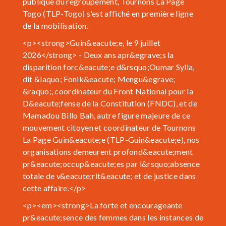
publique du regroupement, Tournons La Page
Togo (TLP-Togo) s'est affiché en première ligne
de la mobilisation.
<p><strong>Guin&eacute;e, le 9 juillet
2026</strong> - Deux ans apr&egrave;s la
disparition forc&eacute;e d&rsquo;Oumar Sylla,
dit &laquo; Fonik&eacute; Mengu&egrave;
&raquo;, coordinateur du Front National pour la
D&eacute;fense de la Constitution (FNDC), et de
Mamadou Billo Bah, autre figure majeure de ce
mouvement citoyen et coordinateur de Tournons
La Page Guin&eacute;e (TLP-Guin&eacute;e), nos
organisations demeurent profond&eacute;ment
pr&eacute;occup&eacute;es par l&rsquo;absence
totale de v&eacute;rit&eacute; et de justice dans
cette affaire.</p>
<p><em><strong>La forte et encourageante
pr&eacute;sence des femmes dans les instances de