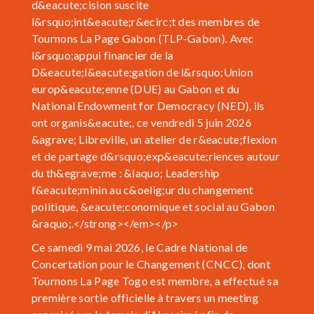
d&eacute;cision suscite
l&rsquo;int&eacute;r&ecirc;t des membres de
Tournons La Page Gabon (TLP-Gabon). Avec
l&rsquo;appui financier de la
D&eacute;l&eacute;gation de l&rsquo;Union
europ&eacute;enne (DUE) au Gabon et du
National Endowment for Democracy (NED), ils
ont organis&eacute;, ce vendredi 5 juin 2026
&agrave; Libreville, un atelier de r&eacute;flexion
et de partage d&rsquo;exp&eacute;riences autour
du th&egrave;me : &laquo; Leadership
f&eacute;minin au c&oelig;ur du changement
politique, &eacute;conomique et social au Gabon
&raquo;.</strong></em></p>
Ce samedi 9 mai 2026, le Cadre National de
Concertation pour le Changement (CNCC), dont
Tournons La Page Togo est membre, a effectué sa
première sortie officielle à travers un meeting